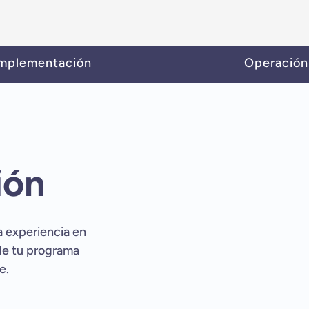
mplementación
Operación
ión
a experiencia en
 de tu programa
e.